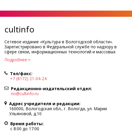
cultinfo
Сетевое издание «Культура в Вологодской области».
Зарегистрировано в Федеральной службе по надзору в
сфере связи, информационных технологий и массовых
коммуникаций.
Подробнее
Регистрационный номер и дата принятия решения о
регистрации: ЭЛ № ФС77-83275 от 19 мая 2022 г.
Тел/факс:
Учредитель КУ ВО «Информационно-аналитический центр
+7 (8172) 21-04-24
культуры»
Адрес учредителя и редакции: 160000, Вологодская обл., г.
Редакционно-издательский отдел:
Вологда, ул. Марии Ульяновой, д.10
rio@cultinfo.ru
Главный редактор — Легчанова Елена Григорьевна
Адрес учредителя и редакции:
Политика в отношении обработки персональных данных
160000, Вологодская обл., г. Вологда, ул. Марии
Ульяновой, д.10
При полном или частичном использовании информации
портала гиперссылка на cultinfo.ru обязательна.
Время работы:
Редакция не несет ответственности за достоверность
с 8:00 до 17:00
информации, содержащейся в рекламных объявлениях.