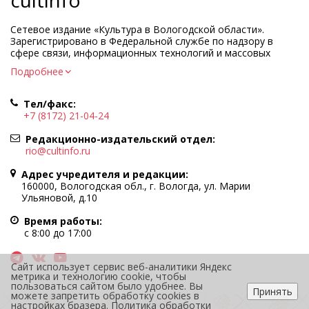
cultinfo
Сетевое издание «Культура в Вологодской области».
Зарегистрировано в Федеральной службе по надзору в
сфере связи, информационных технологий и массовых
коммуникаций.
Подробнее
Регистрационный номер и дата принятия решения о
регистрации: ЭЛ № ФС77-83275 от 19 мая 2022 г.
Тел/факс:
Учредитель КУ ВО «Информационно-аналитический центр
+7 (8172) 21-04-24
культуры»
Адрес учредителя и редакции: 160000, Вологодская обл., г.
Редакционно-издательский отдел:
Вологда, ул. Марии Ульяновой, д.10
rio@cultinfo.ru
Главный редактор — Легчанова Елена Григорьевна
Адрес учредителя и редакции:
Политика в отношении обработки персональных данных
160000, Вологодская обл., г. Вологда, ул. Марии
Ульяновой, д.10
При полном или частичном использовании информации
портала гиперссылка на cultinfo.ru обязательна.
Время работы:
Редакция не несет ответственности за достоверность
с 8:00 до 17:00
информации, содержащейся в рекламных объявлениях.
12+
Сайт использует сервис веб-аналитики Яндекс
метрика и технологию cookie, чтобы
пользоваться сайтом было удобнее. Вы
Принять
можете запретить обработку cookies в
настройках бразера.
Политика обработки