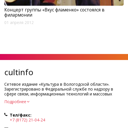
Концерт группы «Вкус фламенко» состоялся в
филармонии
01 апреля 2012
cultinfo
Сетевое издание «Культура в Вологодской области».
Зарегистрировано в Федеральной службе по надзору в
сфере связи, информационных технологий и массовых
коммуникаций.
Подробнее
Регистрационный номер и дата принятия решения о
регистрации: ЭЛ № ФС77-83275 от 19 мая 2022 г.
Тел/факс:
Учредитель КУ ВО «Информационно-аналитический центр
+7 (8172) 21-04-24
культуры»
Адрес учредителя и редакции: 160000, Вологодская обл., г.