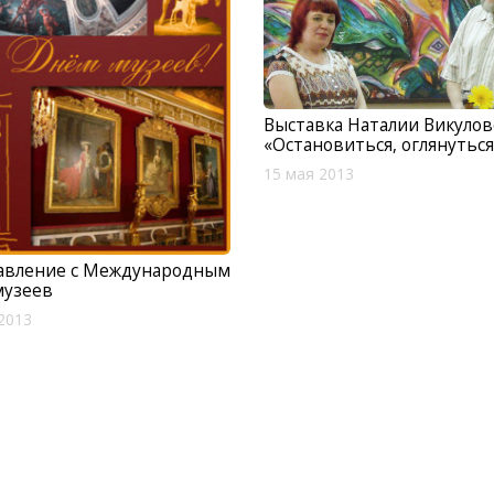
Выставка Наталии Викуло
«Остановиться, оглянутьс
15 мая 2013
авление с Международным
музеев
2013