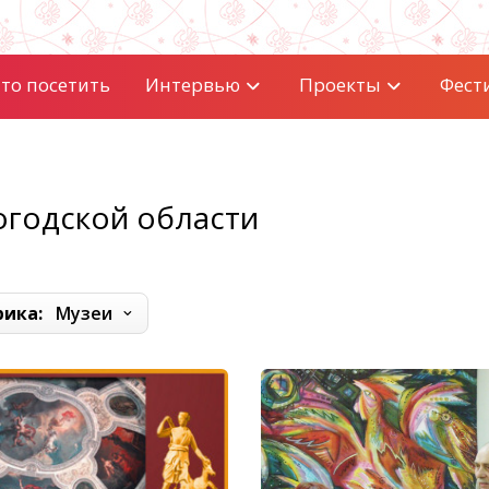
то посетить
Интервью
Проекты
Фест
огодской области
рика:
Музеи