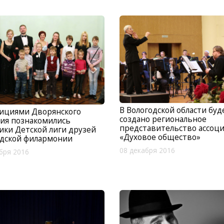
В Вологодской области буд
дициями Дворянского
создано региональное
ия познакомились
представительство ассоц
ики Детской лиги друзей
«Духовое общество»
одской филармонии
08 декабря 2016
бря 2016