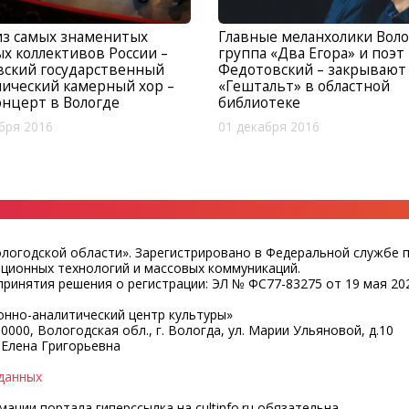
из самых знаменитых
Главные меланхолики Воло
х коллективов России –
группа «Два Егора» и поэ
вский государственный
Федотовский – закрывают
ический камерный хор –
«Гештальт» в областной
онцерт в Вологде
библиотеке
бря 2016
01 декабря 2016
ологодской области». Зарегистрировано в Федеральной службе 
ационных технологий и массовых коммуникаций.
ринятия решения о регистрации: ЭЛ № ФС77-83275 от 19 мая 202
нно-аналитический центр культуры»
0000, Вологодская обл., г. Вологда, ул. Марии Ульяновой, д.10
 Елена Григорьевна
данных
ции портала гиперссылка на cultinfo.ru обязательна.