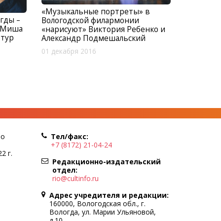
«Музыкальные портреты» в
гды –
Вологодской филармонии
т Миша
«нарисуют» Виктория Ребенко и
 тур
Александр Подмешальский
01 декабря 2016
по
Тел/факс:
+7 (8172) 21-04-24
2 г.
Редакционно-издательский
отдел:
rio@cultinfo.ru
Адрес учредителя и редакции:
160000, Вологодская обл., г.
Вологда, ул. Марии Ульяновой,
д.10