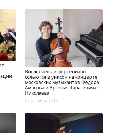
ет
Виолончель и фортепиано
иации
сольются в унисон на концерте
московских музыкантов Федора
Амосова и Арсения Тарасевича-
Николаева
07 декабря 2016