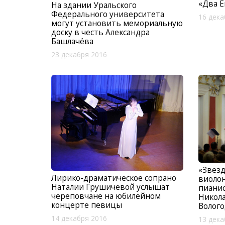
«Два Е
На здании Уральского
Федерального университета
16 дека
могут установить мемориальную
доску в честь Александра
Башлачёва
23 декабря 2016
«Звезд
Лирико-драматическое сопрано
виолон
Наталии Грушичевой услышат
пианис
череповчане на юбилейном
Никола
концерте певицы
Волог
14 декабря 2016
13 дека