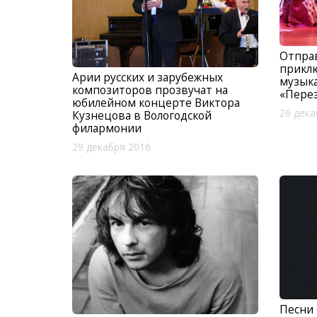
Отправ
приклю
Арии русских и зарубежных
музык
композиторов прозвучат на
«Пере
юбилейном концерте Виктора
26 дека
Кузнецова в Вологодской
филармонии
29 декабря 2016
Песни 