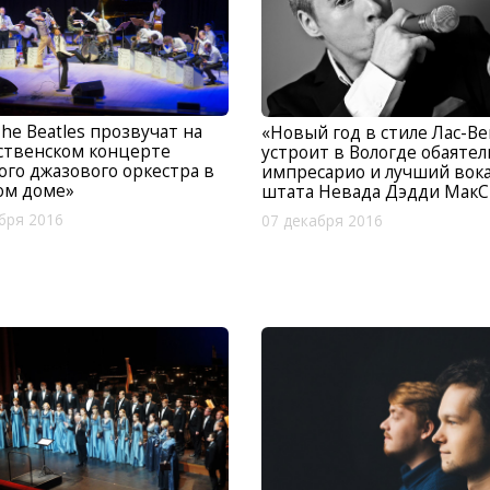
he Beatles прозвучат на
«Новый год в стиле Лас-Ве
ственском концерте
устроит в Вологде обаяте
го джазового оркестра в
импресарио и лучший вок
ом доме»
штата Невада Дэдди МакС
бря 2016
07 декабря 2016