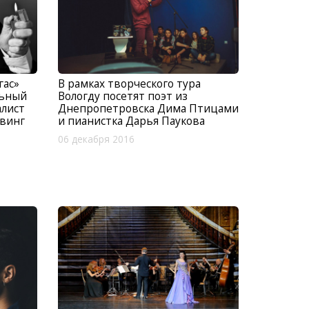
В рамках творческого тура
гас»
Вологду посетят поэт из
льный
Днепропетровска Дима Птицами
алист
и пианистка Дарья Паукова
винг
06 декабря 2016