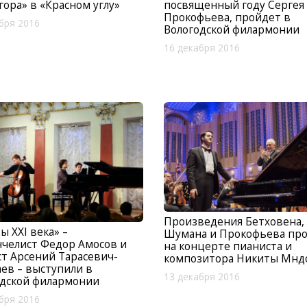
посвященный году Сергея
гора» в «Красном углу»
Прокофьева, пройдет в
бря 2016
Вологодской филармонии
16 декабря 2016
Произведения Бетховена,
ы XXI века» –
Шумана и Прокофьева про
челист Федор Амосов и
на концерте пианиста и
т Арсений Тарасевич-
композитора Никиты Мнд
ев – выступили в
13 декабря 2016
одской филармонии
бря 2016