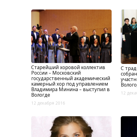
Старейший хоровой коллектив
С тра
России – Московский
собран
государственный академический
участн
камерный хор под управлением
Волог
Владимира Минина – выступил в
12 дека
Вологде
12 декабря 2016