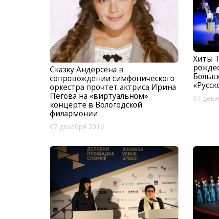
Хиты T
рожде
Сказку Андерсена в
Большо
сопровождении симфонического
«Русск
оркестра прочтет актриса Ирина
Пегова на «виртуальном»
07 дека
концерте в Вологодской
филармонии
07 декабря 2016