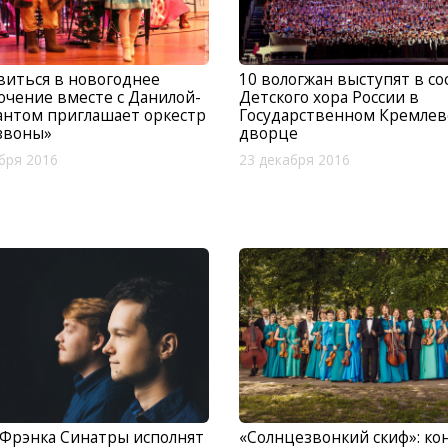
иться в новогоднее
10 вологжан выступят в со
чение вместе с Данилой-
Детского хора России в
антом приглашает оркестр
Государственном Кремлев
звоны»
дворце
бря 2016
23 декабря 2016
«Солнцезвонкий скиф»: ко
Фрэнка Синатры исполнят