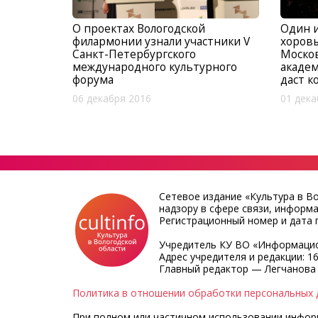
Один 
О проектах Вологодской
хоровы
филармонии узнали участники V
Моско
Санкт-Петербургского
академ
международного культурного
даст к
форума
01 дека
06 декабря 2016
Сетевое издание «Культура в В
надзору в сфере связи, информ
Регистрационный номер и дата п
Учредитель КУ ВО «Информацио
Адрес учредителя и редакции: 16
Главный редактор — Легчанова
Политика в отношении обработки персональных 
При полном или частичном использовании информа