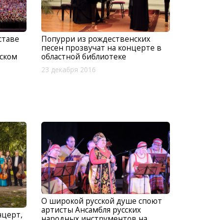
ставе
Попурри из рождественских
песен прозвучат на концерте в
ском
областной библиотеке
23 декабря 2016
О широкой русской душе споют
артисты Ансамбля русских
нцерт,
народных инструментов на