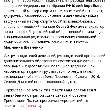
выступят Герой России, заместитель председателя Совета
Федерации Федерального собрания РФ
Юрий Воробьев
;
заслуженный мастер спорта СССР, советский биатлонист,
двукратный олимпийский чемпион
Анатолий Алябьев
;
заслуженный мастер спорта СССР по конькобежному
спорту, олимпийский чемпион
Сергей Фокичев
; директор
по развитию общероссийской общественной организации
«Национальная родительская ассоциация социальной
поддержки семьи и защиты семейных ценностей»
Марианна Шевченко
.
Для руководителей делегаций, руководителей организаций
дополнительного образования состоится дискуссионная
площадка «Педагогический потенциал традиционной
народной культуры» и круглый стол по результатам
экспедиции клуба «Корабелы Прионежья. Сухона – 2016:
Северо-Двинский водно-волоковый путь».
Торжественное
открытие фестиваля состоится 9
сентября
на открытой сцене центра «Корабелы
Прионежья». Полная программа мероприятий – в
приложении (
скачать
).