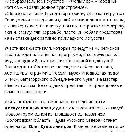
«Изобразительное искусство», «Фольклор», «Народный
костюм», «Традиционное судостроение»,
«Образовательный бренд территории», «Детская игрушка».
Свои умения в создании изделий из природного материала;
вышивке; ткачестве и лоскутном шитье; росписи по дереву,
ткани, стеклу, глине; резьбе, плетении ребята представят
на выставке декоративно-прикладного искусства.
Участников фестиваля, которые приедут из 40 регионов
страны, ждет насыщенная программа, в которую вошел
ряд экскурсий
, знакомящих с историей и культурой
Вологодчины. Состоится посещение с. Ферапонтово,
АСУНЦ «Вытегра» МЧС России, музея «Подводная лодка
Б-440», Вытегорского объединенного музея. На мастер-
классах гостям Вологодчины представят и традиционные
ремесла нашего края.
Для участников запланировано проведение
пяти
дискуссионных площадок
с участием известных людей.
Модератором одной из площадок под названием
«Вологодская область – душа Русского Севера» станет
губернатор
Олег Кувшинников
. В качестве модераторов