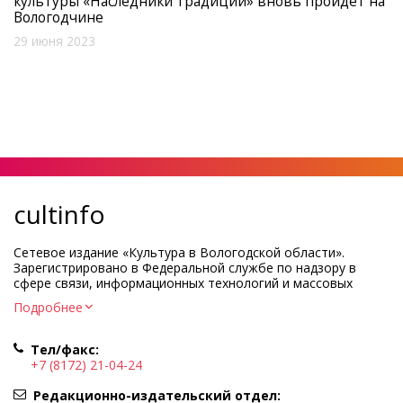
культуры «Наследники традиций» вновь пройдет на
Вологодчине
29 июня 2023
cultinfo
Сетевое издание «Культура в Вологодской области».
Зарегистрировано в Федеральной службе по надзору в
сфере связи, информационных технологий и массовых
коммуникаций.
Подробнее
Регистрационный номер и дата принятия решения о
регистрации: ЭЛ № ФС77-83275 от 19 мая 2022 г.
Тел/факс:
Учредитель КУ ВО «Информационно-аналитический центр
+7 (8172) 21-04-24
культуры»
Адрес учредителя и редакции: 160000, Вологодская обл., г.
Редакционно-издательский отдел: