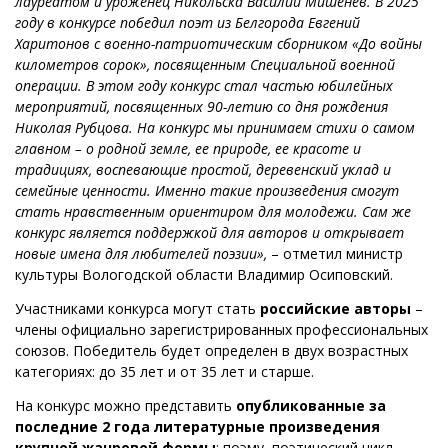
лауреатом и уроженец Никольска Василий Мишенев. В 2025
году в конкурсе победил поэт из Белгорода Евгений
Харитонов с военно-патриотическим сборником «До войны
километров сорок», посвященным Специальной военной
операции. В этом году конкурс стал частью юбилейных
мероприятий, посвященных 90-летию со дня рождения
Николая Рубцова. На конкурс мы принимаем стихи о самом
главном
–
о родной земле, ее природе, ее красоте и
традициях, воспевающие простой, деревенский уклад и
семейные ценности. Именно такие произведения смогут
стать нравственным ориентиром для молодежи. Сам же
конкурс является поддержкой для авторов и открывает
новые имена для любителей поэзии»,
– отметил министр
культуры Вологодской области Владимир Осиповский.
Участниками конкурса могут стать
российские авторы
–
члены официально зарегистрированных профессиональных
союзов. Победитель будет определен в двух возрастных
категориях: до 35 лет и от 35 лет и старше.
На конкурс можно представить
опубликованные за
последние 2 года литературные произведения
крупной жанровой формы
: поэму, поэтический цикл,