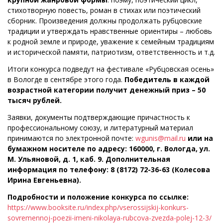
стихотворную повесть, роман в стихах или поэтический
сборник. Произведения должны продолжать рубцовские
традиции и утверждать нравственные ориентиры – любовь
к родной земле и природе, уважение к семейным традициям
и исторической памяти, патриотизм, ответственность и т.д.
Итоги конкурса подведут на фестивале «Рубцовская осень»
в Вологде в сентябре этого года.
Победитель в каждой
возрастной категории получит денежный приз – 50
тысяч рублей.
Заявки, документы подтверждающие причастность к
профессиональному союзу, и литературный материал
принимаются по электронной почте:
wgunis@mail.ru
или на
бумажном носителе по адресу: 160000, г. Вологда, ул.
М. Ульяновой, д. 1, каб. 9. Дополнительная
информация по телефону: 8 (8172) 72-36-63 (Колесова
Ирина Евгеньевна).
Подробности и положение конкурса по ссылке:
https://www.booksite.ru/index.php/vserossijskij-konkurs-
sovremennoj-poezii-imeni-nikolaya-rubcova-zvezda-polej-12-3/