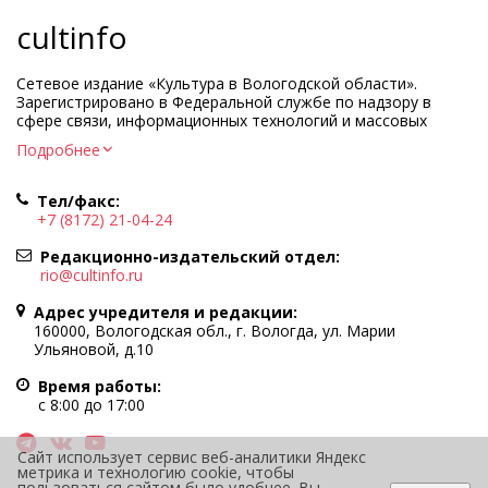
cultinfo
Сетевое издание «Культура в Вологодской области».
Зарегистрировано в Федеральной службе по надзору в
сфере связи, информационных технологий и массовых
коммуникаций.
Подробнее
Регистрационный номер и дата принятия решения о
регистрации: ЭЛ № ФС77-83275 от 19 мая 2022 г.
Тел/факс:
Учредитель КУ ВО «Информационно-аналитический центр
+7 (8172) 21-04-24
культуры»
Адрес учредителя и редакции: 160000, Вологодская обл., г.
Редакционно-издательский отдел:
Вологда, ул. Марии Ульяновой, д.10
rio@cultinfo.ru
Главный редактор — Легчанова Елена Григорьевна
Адрес учредителя и редакции:
Политика в отношении обработки персональных данных
160000, Вологодская обл., г. Вологда, ул. Марии
Ульяновой, д.10
При полном или частичном использовании информации
портала гиперссылка на cultinfo.ru обязательна.
Время работы:
Редакция не несет ответственности за достоверность
с 8:00 до 17:00
информации, содержащейся в рекламных объявлениях.
12+
Сайт использует сервис веб-аналитики Яндекс
метрика и технологию cookie, чтобы
пользоваться сайтом было удобнее. Вы