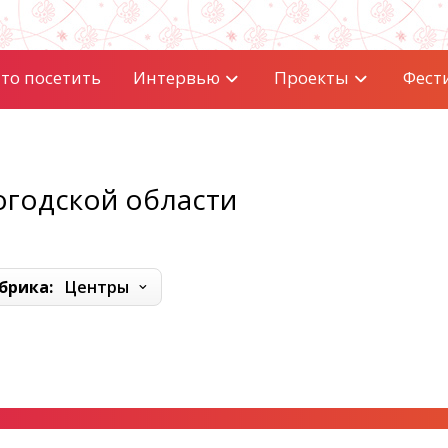
то посетить
Интервью
Проекты
Фест
огодской области
брика:
Центры