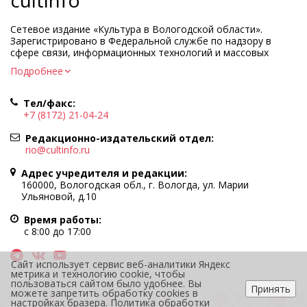
Сетевое издание «Культура в Вологодской области».
Зарегистрировано в Федеральной службе по надзору в
сфере связи, информационных технологий и массовых
коммуникаций.
Подробнее
Регистрационный номер и дата принятия решения о
регистрации: ЭЛ № ФС77-83275 от 19 мая 2022 г.
Тел/факс:
Учредитель КУ ВО «Информационно-аналитический центр
+7 (8172) 21-04-24
культуры»
Адрес учредителя и редакции: 160000, Вологодская обл., г.
Редакционно-издательский отдел:
Вологда, ул. Марии Ульяновой, д.10
rio@cultinfo.ru
Главный редактор — Легчанова Елена Григорьевна
Адрес учредителя и редакции:
Политика в отношении обработки персональных данных
160000, Вологодская обл., г. Вологда, ул. Марии
Ульяновой, д.10
При полном или частичном использовании информации
портала гиперссылка на cultinfo.ru обязательна.
Время работы:
Редакция не несет ответственности за достоверность
с 8:00 до 17:00
информации, содержащейся в рекламных объявлениях.
12+
Сайт использует сервис веб-аналитики Яндекс
метрика и технологию cookie, чтобы
пользоваться сайтом было удобнее. Вы
Принять
можете запретить обработку cookies в
настройках бразера.
Политика обработки