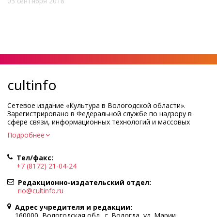
03 сентября 2018
cultinfo
Сетевое издание «Культура в Вологодской области».
Зарегистрировано в Федеральной службе по надзору в
сфере связи, информационных технологий и массовых
коммуникаций.
Подробнее
Регистрационный номер и дата принятия решения о
регистрации: ЭЛ № ФС77-83275 от 19 мая 2022 г.
Тел/факс:
Учредитель КУ ВО «Информационно-аналитический центр
+7 (8172) 21-04-24
культуры»
Адрес учредителя и редакции: 160000, Вологодская обл., г.
Редакционно-издательский отдел:
Вологда, ул. Марии Ульяновой, д.10
rio@cultinfo.ru
Главный редактор — Легчанова Елена Григорьевна
Адрес учредителя и редакции:
Политика в отношении обработки персональных данных
160000, Вологодская обл., г. Вологда, ул. Марии