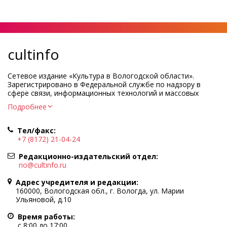
cultinfo
Сетевое издание «Культура в Вологодской области».
Зарегистрировано в Федеральной службе по надзору в
сфере связи, информационных технологий и массовых
коммуникаций.
Подробнее
Регистрационный номер и дата принятия решения о
регистрации: ЭЛ № ФС77-83275 от 19 мая 2022 г.
Тел/факс:
Учредитель КУ ВО «Информационно-аналитический центр
+7 (8172) 21-04-24
культуры»
Адрес учредителя и редакции: 160000, Вологодская обл., г.
Редакционно-издательский отдел:
Вологда, ул. Марии Ульяновой, д.10
rio@cultinfo.ru
Главный редактор — Легчанова Елена Григорьевна
Адрес учредителя и редакции:
Политика в отношении обработки персональных данных
160000, Вологодская обл., г. Вологда, ул. Марии
Ульяновой, д.10
При полном или частичном использовании информации
портала гиперссылка на cultinfo.ru обязательна.
Время работы:
Редакция не несет ответственности за достоверность
с 8:00 до 17:00