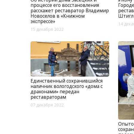
процессе его восстановления
Город
расскажет реставратор Владимир
реста
Новоселов в «Книжном
Штигл
экспрессе»
14 дека
15 декабря 2022
Единственный сохранившийся
наличник вологодского «дома с
драконами» передан
реставраторам
07 декабря 2022
Опыто
сохра