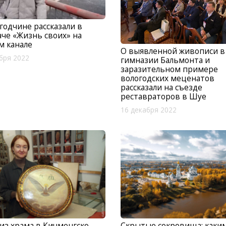
годчине рассказали в
че «Жизнь своих» на
м канале
О выявленной живописи в
бря 2022
гимназии Бальмонта и
заразительном примере
вологодских меценатов
рассказали на съезде
реставраторов в Шуе
16 декабря 2022
из храма в Кичменгско-
Скрытые сокровища: каки