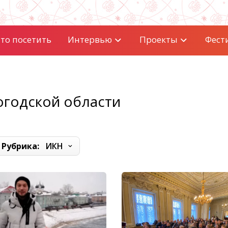
то посетить
Интервью
Проекты
Фест
огодской области
Рубрика:
ИКН