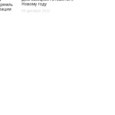
Новому году
кремль
врации
09 декабря 2022