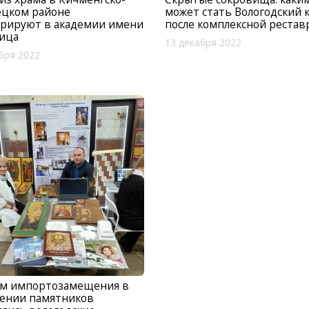
ецком районе
может стать Вологодский 
врируют в академии имени
после комплексной реста
ица
13 декабря 2022
бря 2022
м импортозамещения в
нении памятников