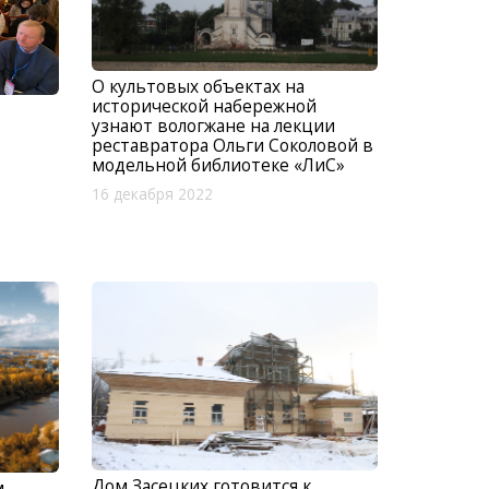
О культовых объектах на
исторической набережной
узнают вологжане на лекции
реставратора Ольги Соколовой в
модельной библиотеке «ЛиС»
16 декабря 2022
Дом Засецких готовится к
м