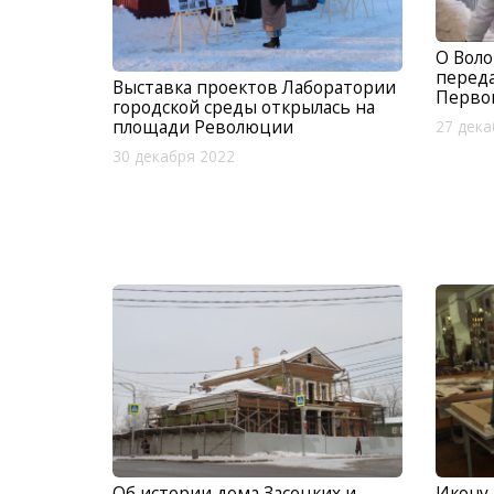
О Воло
переда
Выставка проектов Лаборатории
Перво
городской среды открылась на
площади Революции
27 дека
30 декабря 2022
Об истории дома Засецких и
Икону 