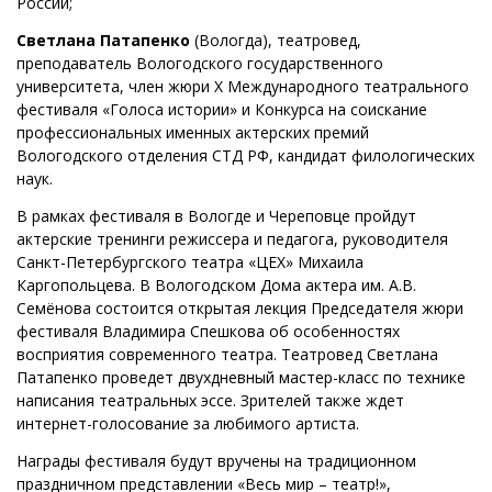
России;
Светлана Патапенко
(Вологда), театровед,
преподаватель Вологодского государственного
университета, член жюри X Международного театрального
фестиваля «Голоса истории» и Конкурса на соискание
профессиональных именных актерских премий
Вологодского отделения СТД РФ, кандидат филологических
наук.
В рамках фестиваля в Вологде и Череповце пройдут
актерские тренинги режиссера и педагога, руководителя
Санкт-Петербургского театра «ЦЕХ» Михаила
Каргопольцева. В Вологодском Дома актера им. А.В.
Семёнова состоится открытая лекция Председателя жюри
фестиваля Владимира Спешкова об особенностях
восприятия современного театра. Театровед Светлана
Патапенко проведет двухдневный мастер-класс по технике
написания театральных эссе. Зрителей также ждет
интернет-голосование за любимого артиста.
Награды фестиваля будут вручены на традиционном
праздничном представлении «Весь мир – театр!»,