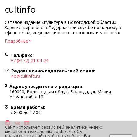
cultinfo
Сетевое издание «Культура в Вологодской области».
Зарегистрировано в Федеральной службе по надзору в
сфере связи, информационных технологий и массовых
коммуникаций.
Подробнее
Регистрационный номер и дата принятия решения о
регистрации: ЭЛ № ФС77-83275 от 19 мая 2022 г.
Тел/факс:
Учредитель КУ ВО «Информационно-аналитический центр
+7 (8172) 21-04-24
культуры»
Адрес учредителя и редакции: 160000, Вологодская обл., г.
Редакционно-издательский отдел:
Вологда, ул. Марии Ульяновой, д.10
rio@cultinfo.ru
Главный редактор — Легчанова Елена Григорьевна
Адрес учредителя и редакции:
Политика в отношении обработки персональных данных
160000, Вологодская обл., г. Вологда, ул. Марии
Ульяновой, д.10
При полном или частичном использовании информации
портала гиперссылка на cultinfo.ru обязательна.
Время работы:
Редакция не несет ответственности за достоверность
с 8:00 до 17:00
информации, содержащейся в рекламных объявлениях.
12+
Сайт использует сервис веб-аналитики Яндекс
метрика и технологию cookie, чтобы
пользоваться сайтом было удобнее. Вы