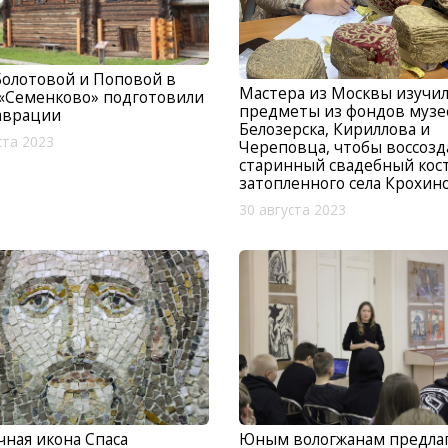
олотовой и Поповой в
Мастера из Москвы изучи
«Семенково» подготовили
предметы из фондов музе
аврации
Белозерска, Кириллова и
ста 2023
Череповца, чтобы воссозд
старинный свадебный ко
затопленного села Крохин
30 августа 2023
ная икона Спаса
Юным вологжанам предла