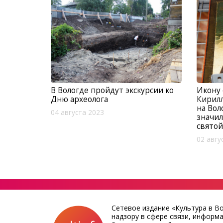
Икону 
В Вологде пройдут экскурсии ко
Кирилл
Дню археолога
на Вол
04 августа 2023
значил
святой
02 авгу
Сетевое издание «Культура в В
надзору в сфере связи, информ