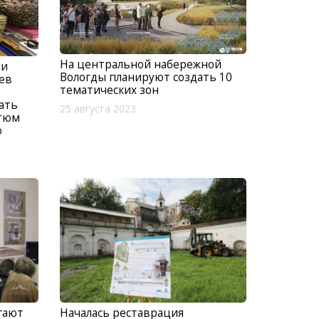
На центральной набережной
ли
Вологды планируют создать 10
ев
тематических зон
ать
25 августа 2023
стюм
о
гают
Началась реставрация