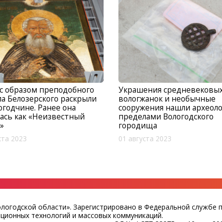
с образом преподобного
Украшения средневековы
а Белозерского раскрыли
вологжанок и необычные
огодчине. Ранее она
сооружения нашли археоло
ась как «Неизвестный
пределами Вологодского
»
городища
ста 2023
01 августа 2023
ологодской области». Зарегистрировано в Федеральной службе 
ационных технологий и массовых коммуникаций.