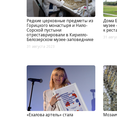
Редкие церковные предметы из
Дома Б
Горицкого монастыря и Нило-
музее 
Сорской пустыни
к рест
отреставрировали в Кирилло-
31 авгу
Белозерском музее-заповеднике
31 августа 2023
«Ехалова артель» стала
Мозаич