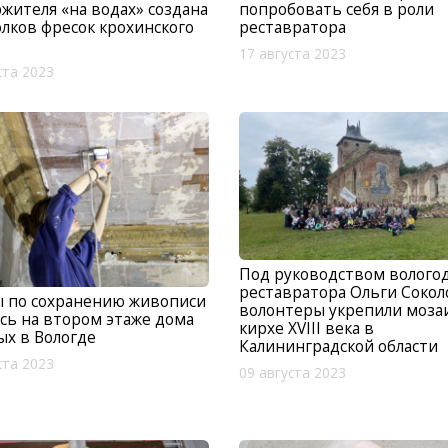
жителя «на водах» создана
попробовать себя в роли
олков фресок крохинского
реставратора
17 августа 2023
ста 2023
Под руководством вологод
реставратора Ольги Соко
ы по сохранению живописи
волонтеры укрепили мозаи
сь на втором этаже дома
кирхе XVIII века в
х в Вологде
Калининградской области
ста 2023
09 августа 2023