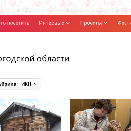
то посетить
Интервью
Проекты
Фест
огодской области
убрика:
ИКН