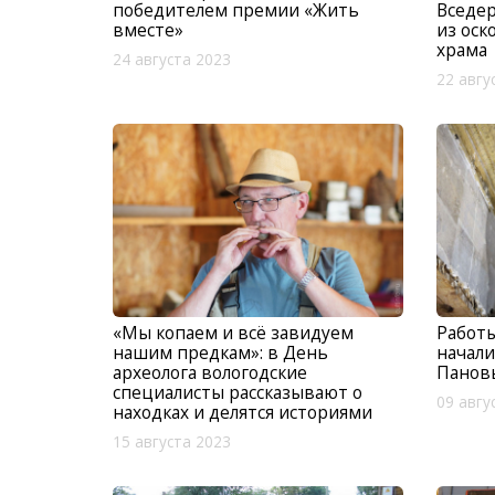
победителем премии «Жить
Вседер
вместе»
из оск
храма
24 августа 2023
22 авгу
«Мы копаем и всё завидуем
Работ
нашим предкам»: в День
начали
археолога вологодские
Пановы
специалисты рассказывают о
09 авгу
находках и делятся историями
15 августа 2023