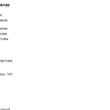
ироду
ое
иках.
рном
рсию
това.
Вертова
ец». 16+
zavod.