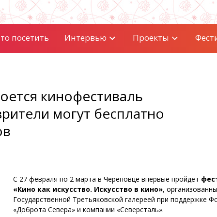
то посетить
Интервью
Проекты
Фест
роется кинофестиваль
зрители могут бесплатно
ов
С 27 февраля по 2 марта в Череповце впервые пройдет
фес
«Кино как искусство. Искусство в кино»
, организованн
Государственной Третьяковской галереей при поддержке Ф
«Доброта Севера» и компании «Северсталь».