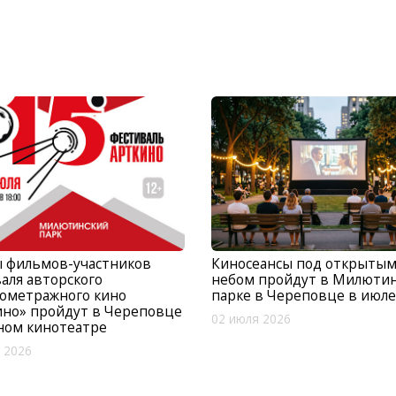
ы фильмов-участников
Киносеансы под открыты
аля авторского
небом пройдут в Милюти
кометражного кино
парке в Череповце в июле
ино» пройдут в Череповце
02 июля 2026
ном кинотеатре
 2026