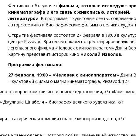
Фестиваль объединяет
фильмы, которые исследуют пр
кинематографа и его связь с живописью, историей,
литературой
. В программе – культовые ленты, современн
авторское кино и биографические фильмы о великих художн
Открытие фестиваля состоится 27 февраля в 19:00 в культу
центре Pivzavod. Зрителям покажут отреставрированную ве
легендарного фильма «Человек с киноаппаратом» Дзиги Вер
Картину представит историк кино
Николай Изволов
.
Программа фестиваля:
27 февраля, 19:00 – «Человек с киноаппаратом»
Дзиги 
– культовый фильм о магии кинематографа, Pivzavod. 12+
ино о творческом кризисе и поиске вдохновения, к/т «Комсомол
и»
Джулиана Шнабеля – биография великого художника, к/т
ри – сатирическая комедия о хаосе кинопроизводства, к/т
куса Розенмюллера – история любви, изменившей искусство, Piv