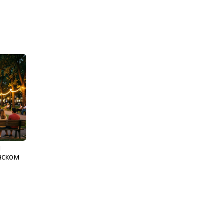
м
нском