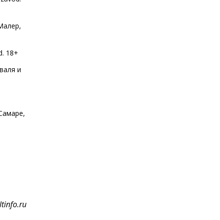
Малер,
. 18+
валя и
Самаре,
tinfo.ru