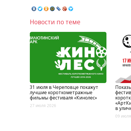
Новости по теме
31 июля в Череповце покажут
Показ
лучшие короткометражные
фестив
фильмы фестиваля «Кинолес»
корот
«АртК
27 июля 2026
в улич
09 июля