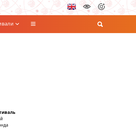
ивали
тиваль
ый
онда