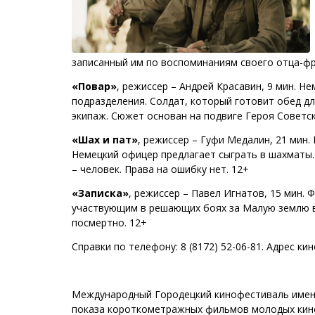
записанный им по воспоминаниям своего отца-фр
«Повар»
, режиссер – Андрей Красавин, 9 мин. Н
подразделения. Солдат, который готовит обед дл
экипаж. Сюжет основан на подвиге Героя Советс
«Шах и пат»
, режиссер – Гуфи Медалин, 21 мин
Немецкий офицер предлагает сыграть в шахматы.
– человек. Права на ошибку нет. 12+
«Записка»
, режиссер – Павел Игнатов, 15 мин. 
участвующим в решающих боях за Малую землю в
посмертно. 12+
Справки по телефону: 8 (8172) 52-06-81. Адрес кин
Международный Городецкий кинофестиваль имени
показа короткометражных фильмов молодых кине