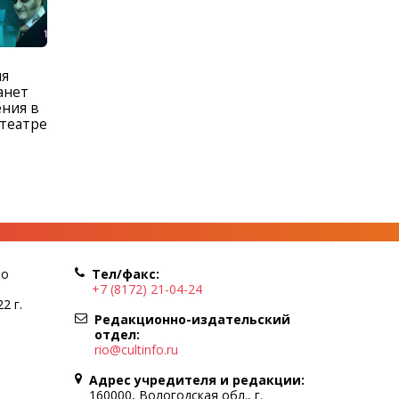
ля
анет
ения в
отеатре
по
Тел/факс:
+7 (8172) 21-04-24
2 г.
Редакционно-издательский
отдел:
rio@cultinfo.ru
Адрес учредителя и редакции:
160000, Вологодская обл., г.