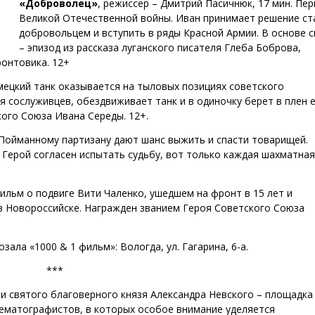
«Доброволец»
, режиссер – Дмитрий Пасичнюк, 17 мин. Пе
Великой Отечественной войны. Иван принимает решение ст
добровольцем и вступить в ряды Красной Армии. В основе 
– эпизод из рассказа луганского писателя Глеба Боброва,
онтовика. 12+
емецкий танк оказывается на тыловых позициях советского
я сослуживцев, обездвиживает танк и в одиночку берет в плен 
кого Союза Ивана Середы. 12+.
. Пойманному партизану дают шанс выжить и спасти товарищей.
 Герой согласен испытать судьбу, вот только каждая шахматная
Фильм о подвиге Вити Чаленко, ушедшем на фронт в 15 лет и
 Новороссийске. Награжден званием Героя Советского Союза
озала «1000 & 1 фильм»: Вологда, ул. Гагарина, 6-а.
***
 святого благоверного князя Александра Невского – площадка
матографистов, в которых особое внимание уделяется