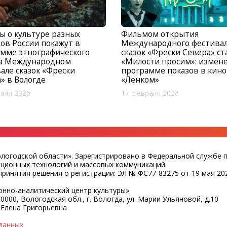
 о культуре разных
Фильмом открытия
ов России покажут в
Международного фестива
мме этнографического
сказок «Фрески Севера» ст
на Международном
«Милости просим»: измен
але сказок «Фрески
программе показов в кин
» в Вологде
«Ленком»
аля 2026
17 февраля 2026
ологодской области». Зарегистрировано в Федеральной службе 
ационных технологий и массовых коммуникаций.
ринятия решения о регистрации: ЭЛ № ФС77-83275 от 19 мая 202
нно-аналитический центр культуры»
0000, Вологодская обл., г. Вологда, ул. Марии Ульяновой, д.10
 Елена Григорьевна
данных