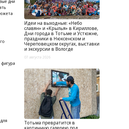
рвые дни
ать
сюжета
Идеи на выходные: «Небо
славян» и «Крылья» в Кириллове,
Дни города в Тотьме и Устюжне,
праздники в Нюксенском и
его
Череповецком округах, выставки
и экскурсии в Вологде
07 августа 2026
 фигура
 для
Тотьма превратится в
картинную галерею под