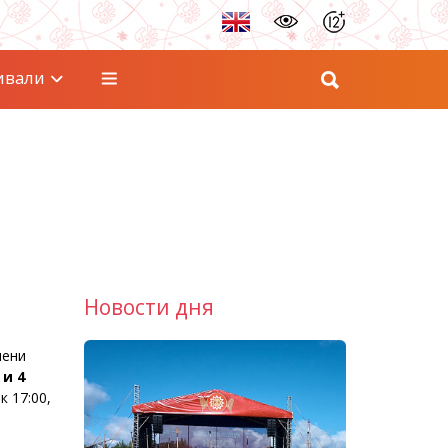
ивали
Новости дня
мени
 и 4
к 17:00,