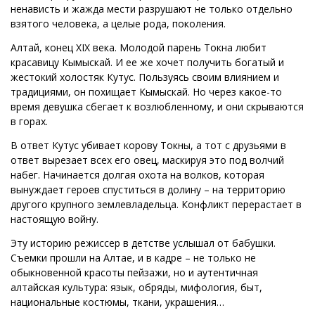
ненависть и жажда мести разрушают не только отдельно
взятого человека, а целые рода, поколения.
Алтай, конец XIX века. Молодой парень Токна любит
красавицу Кымыскай. И ее же хочет получить богатый и
жестокий холостяк Кутус. Пользуясь своим влиянием и
традициями, он похищает Кымыскай. Но через какое-то
время девушка сбегает к возлюбленному, и они скрываются
в горах.
В ответ Кутус убивает корову Токны, а тот с друзьями в
ответ вырезает всех его овец, маскируя это под волчий
набег. Начинается долгая охота на волков, которая
вынуждает героев спуститься в долину – на территорию
другого крупного землевладельца. Конфликт перерастает в
настоящую войну.
Эту историю режиссер в детстве услышал от бабушки.
Съемки прошли на Алтае, и в кадре – не только не
обыкновенной красоты пейзажи, но и аутентичная
алтайская культура: язык, обряды, мифология, быт,
национальные костюмы, ткани, украшения…