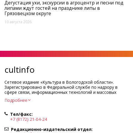
Дегустация ухи, экскурсии в агроцентр и песни под
липами ждут гостей на празднике липы в
Грязовецком округе
10 августа 2026
cultinfo
Сетевое издание «Культура в Вологодской области».
Зарегистрировано в Федеральной службе по надзору в
сфере связи, информационных технологий и массовых
коммуникаций.
Подробнее
Регистрационный номер и дата принятия решения о
регистрации: ЭЛ № ФС77-83275 от 19 мая 2022 г.
Тел/факс:
Учредитель КУ ВО «Информационно-аналитический центр
+7 (8172) 21-04-24
культуры»
Адрес учредителя и редакции: 160000, Вологодская обл., г.
Редакционно-издательский отдел:
Вологда, ул. Марии Ульяновой, д.10