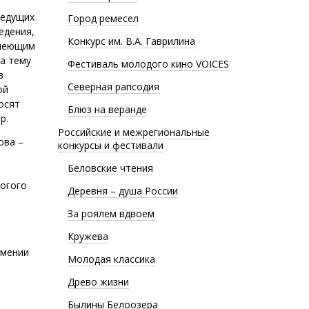
ведущих
Город ремесел
едения,
Конкурс им. В.А. Гаврилина
имеющим
а тему
Фестиваль молодого кино VOICES
в
Северная рапсодия
ой
осят
Блюз на веранде
р.
Российские и межрегиональные
ова –
конкурсы и фестивали
Беловские чтения
рогого
Деревня – душа России
За роялем вдвоем
Кружева
имении
Молодая классика
Древо жизни
Былины Белоозера