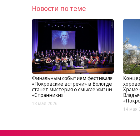
Новости по теме
Финальным событием фестиваля
Концер
«Покровские встречи» в Вологде
хорово
станет мистерия о смысле жизни
Храме 
«Странники»
Владыч
«Покро
18 мая 2026
14 мая 