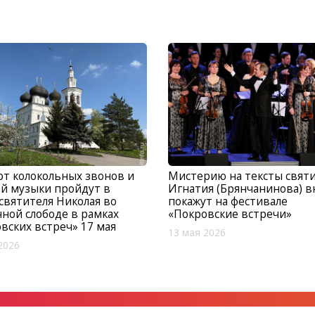
т колокольных звонов и
Мистерию на тексты свят
й музыки пройдут в
Игнатия (Брянчанинова) 
святителя Николая во
покажут на фестивале
ной слободе в рамках
«Покровские встречи»
вских встреч» 17 мая
13 мая 2026
2026