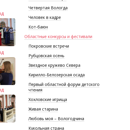
Четвертая Вологда
од
Человек в кадре
Кот-баюн
Областные конкурсы и фестивали
Покровские встречи
од
Рубцовская осень
Звездное кружево Севера
Кирилло-Белозерская осада
Первый областной форум детского
од
чтения
Хохловские игрища
Живая старина
Любовь моя – Вологодчина
Кукольная страна