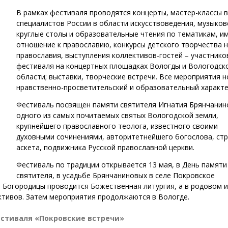
В рамках фестиваля проводятся концерты, мастер-классы 
специалистов России в области искусствоведения, музыков
круглые столы и образовательные чтения по тематикам, 
отношение к православию, конкурсы детского творчества н
православия, выступления коллективов-гостей – участнико
фестиваля на концертных площадках Вологды и Вологодск
области; выставки, творческие встречи. Все мероприятия н
нравственно-просветительский и образовательный характе
Фестиваль посвящен памяти святителя Игнатия Брянчанин
одного из самых почитаемых святых Вологодской земли,
крупнейшего православного теолога, известного своими
духовными сочинениями, авторитетнейшего богослова, ст
аскета, подвижника Русской православной церкви.
Фестиваль по традиции открывается 13 мая, в День памяти
святителя, в усадьбе Брянчаниновых в селе Покровское
й Богородицы проводится Божественная литургия, а в родовом 
ктивов. Затем мероприятия продолжаются в Вологде.
стиваля «Покровские встречи»