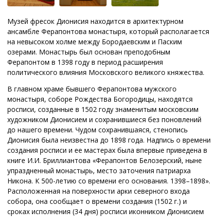
Музей фресок Дионисия находится в архитектурном
ансамбле Ферапонтова монастыря, который располагается
на невысоком холме между Бородаевским и Паским
озерами. Монастырь был основан преподобным
Ферапонтом в 1398 году в период расширения
политического влияния Московского великого княжества.
В главном храме бывшего Ферапонтова мужского
монастыря, соборе Рождества Богородицы, находятся
росписи, созданные в 1502 году знаменитым московским
художником Дионисием и сохранившиеся без поновлений
до нашего времени. Чудом сохранившаяся, стенопись
Дионисия была неизвестна до 1898 года. Надпись о времени
создания росписи и ее мастерах была впервые приведена в
книге И.И. Бриллиантова «Ферапонтов Белозерский, ныне
упраздненный монастырь, место заточения патриарха
Никона. К 500-летию со времени его основания. 1398–1898».
Расположенная на поверхности арки северного входа
собора, она сообщает о времени создания (1502 г.) и
сроках исполнения (34 дня) росписи иконником Дионисием