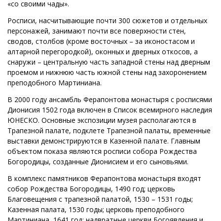
«со своими чады».
Росписи, насчитывающие почти 300 сюжетов и отдельных
персонажей, занимают почти все поверхности стен,
сводов, столбов (кроме восточных – за иконостасом и
алтарной перегородкой), оконных и дверных откосов, а
снаружи – центральную часть западной стены над дверным
проемом и нижнюю часть южной стены над захоронением
преподобного Мартиниана.
В 2000 году ансамбль Ферапонтова монастыря с росписями
Дионисия 1502 года включен в Список всемирного наследия
ЮНЕСКО. Основные экспозиции музея располагаются в
Трапезной палате, подклете Трапезной палаты, временные
выставки демонстрируются в Казенной палате. Главным
объектом показа являются росписи собора Рождества
Богородицы, созданные Дионисием и его сыновьями.
В комплекс памятников Ферапонтова монастыря входят
собор Рождества Богородицы, 1490 год; церковь
Благовещения с трапезной палатой, 1530 – 1531 годы;
Казенная палата, 1530 годы; церковь преподобного
Мартиниана, 1641 год; надвратные церкви Богоявления и