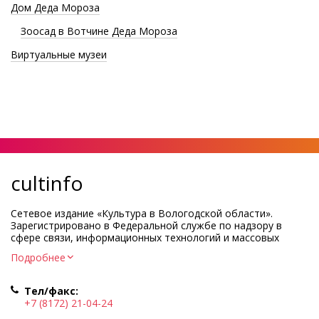
Дом Деда Мороза
Зоосад в Вотчине Деда Мороза
Виртуальные музеи
cultinfo
Сетевое издание «Культура в Вологодской области».
Зарегистрировано в Федеральной службе по надзору в
сфере связи, информационных технологий и массовых
коммуникаций.
Подробнее
Регистрационный номер и дата принятия решения о
регистрации: ЭЛ № ФС77-83275 от 19 мая 2022 г.
Тел/факс:
Учредитель КУ ВО «Информационно-аналитический центр
+7 (8172) 21-04-24
культуры»