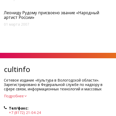
Леониду Рудому присвоено звание «Народный
артист России»
01 марта 2007
cultinfo
Сетевое издание «Культура в Вологодской области».
Зарегистрировано в Федеральной службе по надзору в
сфере связи, информационных технологий и массовых
коммуникаций.
Подробнее
Регистрационный номер и дата принятия решения о
регистрации: ЭЛ № ФС77-83275 от 19 мая 2022 г.
Тел/факс:
Учредитель КУ ВО «Информационно-аналитический центр
+7 (8172) 21-04-24
культуры»