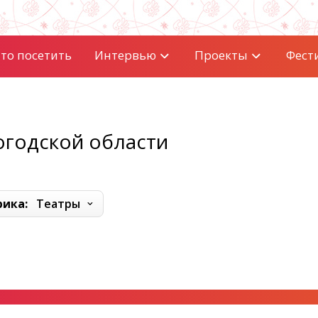
то посетить
Интервью
Проекты
Фест
огодской области
рика:
Театры