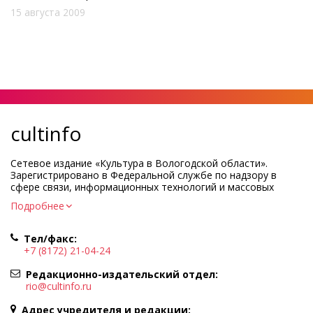
15 августа 2009
cultinfo
Сетевое издание «Культура в Вологодской области».
Зарегистрировано в Федеральной службе по надзору в
сфере связи, информационных технологий и массовых
коммуникаций.
Подробнее
Регистрационный номер и дата принятия решения о
регистрации: ЭЛ № ФС77-83275 от 19 мая 2022 г.
Тел/факс:
Учредитель КУ ВО «Информационно-аналитический центр
+7 (8172) 21-04-24
культуры»
Адрес учредителя и редакции: 160000, Вологодская обл., г.
Редакционно-издательский отдел:
Вологда, ул. Марии Ульяновой, д.10
rio@cultinfo.ru
Главный редактор — Легчанова Елена Григорьевна
Адрес учредителя и редакции: