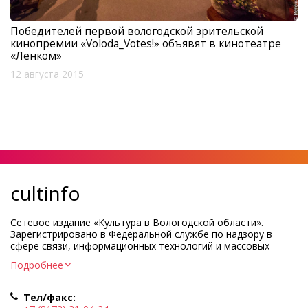
Победителей первой вологодской зрительской
кинопремии «Voloda_Votes!» объявят в кинотеатре
«Ленком»
12 августа 2015
cultinfo
Сетевое издание «Культура в Вологодской области».
Зарегистрировано в Федеральной службе по надзору в
сфере связи, информационных технологий и массовых
коммуникаций.
Подробнее
Регистрационный номер и дата принятия решения о
регистрации: ЭЛ № ФС77-83275 от 19 мая 2022 г.
Тел/факс:
Учредитель КУ ВО «Информационно-аналитический центр