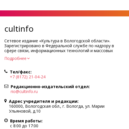
cultinfo
Сетевое издание «Культура в Вологодской области».
Зарегистрировано в Федеральной службе по надзору в
сфере связи, информационных технологий и массовых
коммуникаций.
Подробнее
Регистрационный номер и дата принятия решения о
регистрации: ЭЛ № ФС77-83275 от 19 мая 2022 г.
Тел/факс:
Учредитель КУ ВО «Информационно-аналитический центр
+7 (8172) 21-04-24
культуры»
Адрес учредителя и редакции: 160000, Вологодская обл., г.
Редакционно-издательский отдел:
Вологда, ул. Марии Ульяновой, д.10
rio@cultinfo.ru
Главный редактор — Легчанова Елена Григорьевна
Адрес учредителя и редакции:
Политика в отношении обработки персональных данных
160000, Вологодская обл., г. Вологда, ул. Марии
Ульяновой, д.10
При полном или частичном использовании информации
портала гиперссылка на cultinfo.ru обязательна.
Время работы:
Редакция не несет ответственности за достоверность
с 8:00 до 17:00
информации, содержащейся в рекламных объявлениях.