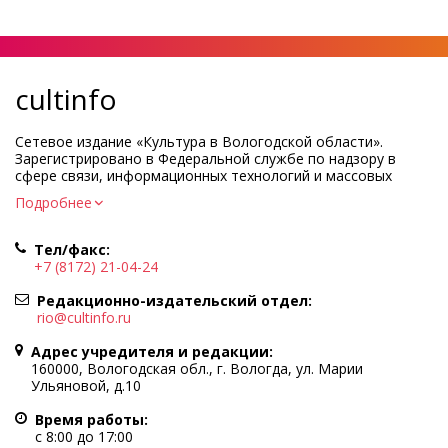
cultinfo
Сетевое издание «Культура в Вологодской области».
Зарегистрировано в Федеральной службе по надзору в
сфере связи, информационных технологий и массовых
коммуникаций.
Подробнее
Регистрационный номер и дата принятия решения о
регистрации: ЭЛ № ФС77-83275 от 19 мая 2022 г.
Тел/факс:
Учредитель КУ ВО «Информационно-аналитический центр
+7 (8172) 21-04-24
культуры»
Адрес учредителя и редакции: 160000, Вологодская обл., г.
Редакционно-издательский отдел:
Вологда, ул. Марии Ульяновой, д.10
rio@cultinfo.ru
Главный редактор — Легчанова Елена Григорьевна
Адрес учредителя и редакции:
Политика в отношении обработки персональных данных
160000, Вологодская обл., г. Вологда, ул. Марии
Ульяновой, д.10
При полном или частичном использовании информации
портала гиперссылка на cultinfo.ru обязательна.
Время работы:
Редакция не несет ответственности за достоверность
с 8:00 до 17:00
информации, содержащейся в рекламных объявлениях.