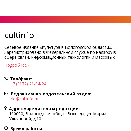
cultinfo
Сетевое издание «Культура в Вологодской области».
Зарегистрировано в Федеральной службе по надзору в
сфере связи, информационных технологий и массовых
коммуникаций.
Подробнее
Регистрационный номер и дата принятия решения о
регистрации: ЭЛ № ФС77-83275 от 19 мая 2022 г.
Тел/факс:
Учредитель КУ ВО «Информационно-аналитический центр
+7 (8172) 21-04-24
культуры»
Адрес учредителя и редакции: 160000, Вологодская обл., г.
Редакционно-издательский отдел:
Вологда, ул. Марии Ульяновой, д.10
rio@cultinfo.ru
Главный редактор — Легчанова Елена Григорьевна
Адрес учредителя и редакции:
Политика в отношении обработки персональных данных
160000, Вологодская обл., г. Вологда, ул. Марии
Ульяновой, д.10
При полном или частичном использовании информации
портала гиперссылка на cultinfo.ru обязательна.
Время работы: