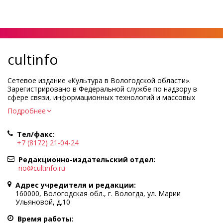
cultinfo
Сетевое издание «Культура в Вологодской области».
Зарегистрировано в Федеральной службе по надзору в
сфере связи, информационных технологий и массовых
коммуникаций.
Подробнее
Регистрационный номер и дата принятия решения о
регистрации: ЭЛ № ФС77-83275 от 19 мая 2022 г.
Тел/факс:
Учредитель КУ ВО «Информационно-аналитический центр
+7 (8172) 21-04-24
культуры»
Адрес учредителя и редакции: 160000, Вологодская обл., г.
Редакционно-издательский отдел:
Вологда, ул. Марии Ульяновой, д.10
rio@cultinfo.ru
Главный редактор — Легчанова Елена Григорьевна
Адрес учредителя и редакции:
Политика в отношении обработки персональных данных
160000, Вологодская обл., г. Вологда, ул. Марии
Ульяновой, д.10
При полном или частичном использовании информации
портала гиперссылка на cultinfo.ru обязательна.
Время работы: