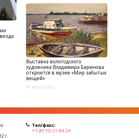
зии
Звезда
Выставка вологодского
художника Владимира Баринова
откроется в музее «Мир забытых
вещей»
07 августа 2026
по
Тел/факс:
+7 (8172) 21-04-24
2 г.