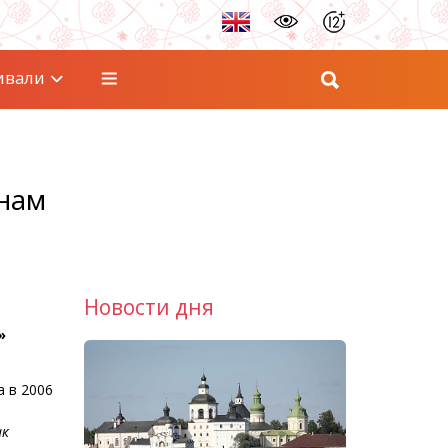
ивали
нам
Новости дня
»
.
а в 2006
ак