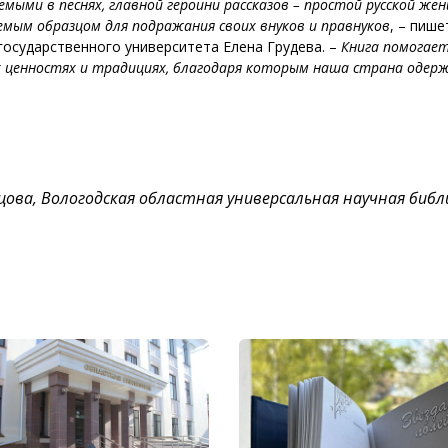
мыми в песнях, главной героини рассказов – простой русской же
мым образцом для подражания своих внуков и правнуков
, – пише
государственного университета Елена Грудева. –
Книга помогае
ех ценностях и традициях, благодаря которым наша страна одер
ова, Вологодская областная универсальная научная биб