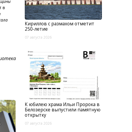
нщины
т в
т
жала
Кириллов с размахом отметит
250-летие
07 августа 2026
лиотека
К юбилею храма Ильи Пророка в
Белозерске выпустили памятную
открытку
07 августа 2026