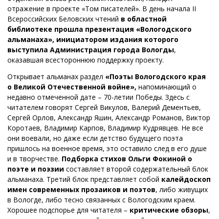
отражение в проекте «Том писателей». В день начала II
Всероссийских Беловских чтений
в областной
библиотеке прошла презентация «Вологодского
альманаха», инициатором издания которого
выступила Администрация города Вологды
,
оказавшая всестороннюю поддержку проекту.
Открывает альманах раздел
«Поэты Вологодского края
о Великой Отечественной войне»,
напоминающий о
недавно отмеченной дате – 70-летии Победы. Здесь с
читателем говорят Сергей Викулов, Валерий Дементьев,
Сергей Орлов, Александр Яшин, Александр Романов, Виктор
Коротаев, Владимир Карпов, Владимир Кудрявцев. Не все
они воевали, но даже если детство будущего поэта
пришлось на военное время, это оставило след в его душе
и в творчестве.
Подборка стихов Ольги Фокиной о
поэте и поэзии
составляет второй содержательный блок
альманаха. Третий блок представляет собой
калейдоскоп
имен современных прозаиков и поэтов
, либо живущих
в Вологде, либо тесно связанных с Вологодским краем.
Хорошее подспорье для читателя –
критические обзоры
,