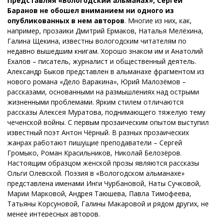
Представляя «Вологодский альманах», Сергей
Баранов не обошел вниманием ни одного из
опубликованных в нем авторов
. Многие из них, как,
например, прозаики Дмитрий Ермаков, Наталья Мелёхина,
Галина Щекина, известны вологодским читателям по
недавно вышедшим книгам. Хорошо знаком им и Анатолий
Ехалов – писатель, журналист и общественный деятель.
Александр Быков представлен в альманахе фрагментом из
нового романа «Дело Варакина», Юрий Малозёмов –
рассказами, основанными на размышлениях над острыми
жизненными проблемами. Ярким стилем отличаются
рассказы Алексея Муратова, поднимающего тяжелую тему
чеченской войны. С первым прозаическим опытом выступил
известный поэт Антон Чёрный. В разных прозаических
жанрах работают пишущие преподаватели – Сергей
Громыко, Роман Красильников, Николай Белозёров.
Настоящим образцом женской прозы являются рассказы
Ольги Олевской. Поэзия в «Вологодском альманахе»
представлена именами Инги Чурбановой, Наты Сучковой,
Марии Марковой, Андрея Таюшева, Павла Тимофеева,
Татьяны Корсуновой, Галины Макаровой и рядом других, не
менее интересных авторов.