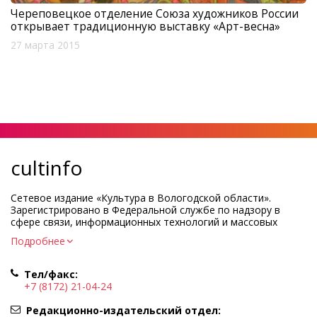
Череповецкое отделение Союза художников России
открывает традиционную выставку «Арт-весна»
27 марта 2015
cultinfo
Сетевое издание «Культура в Вологодской области».
Зарегистрировано в Федеральной службе по надзору в
сфере связи, информационных технологий и массовых
коммуникаций.
Подробнее
Регистрационный номер и дата принятия решения о
регистрации: ЭЛ № ФС77-83275 от 19 мая 2022 г.
Тел/факс:
Учредитель КУ ВО «Информационно-аналитический центр
+7 (8172) 21-04-24
культуры»
Адрес учредителя и редакции: 160000, Вологодская обл., г.
Редакционно-издательский отдел: