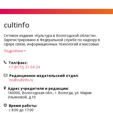
cultinfo
Сетевое издание «Культура в Вологодской области».
Зарегистрировано в Федеральной службе по надзору в
сфере связи, информационных технологий и массовых
коммуникаций.
Подробнее
Регистрационный номер и дата принятия решения о
регистрации: ЭЛ № ФС77-83275 от 19 мая 2022 г.
Тел/факс:
Учредитель КУ ВО «Информационно-аналитический центр
+7 (8172) 21-04-24
культуры»
Адрес учредителя и редакции: 160000, Вологодская обл., г.
Редакционно-издательский отдел:
Вологда, ул. Марии Ульяновой, д.10
rio@cultinfo.ru
Главный редактор — Легчанова Елена Григорьевна
Адрес учредителя и редакции:
Политика в отношении обработки персональных данных
160000, Вологодская обл., г. Вологда, ул. Марии
Ульяновой, д.10
При полном или частичном использовании информации
портала гиперссылка на cultinfo.ru обязательна.
Время работы:
Редакция не несет ответственности за достоверность
с 8:00 до 17:00
информации, содержащейся в рекламных объявлениях.