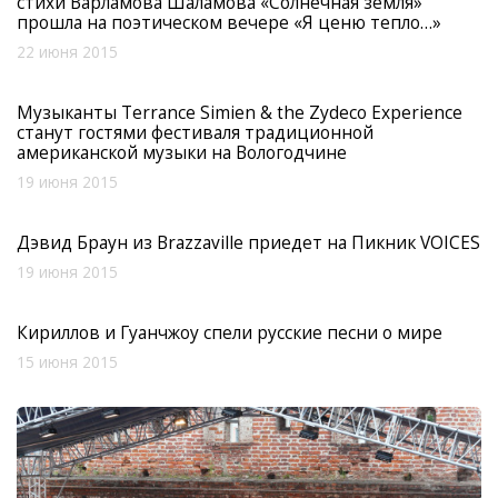
стихи Варламова Шаламова «Солнечная земля»
прошла на поэтическом вечере «Я ценю тепло…»
22 июня 2015
Музыканты Terrance Simien & the Zydeco Experience
станут гостями фестиваля традиционной
американской музыки на Вологодчине
19 июня 2015
Дэвид Браун из Brazzaville приедет на Пикник VOICES
19 июня 2015
Кириллов и Гуанчжоу спели русские песни о мире
15 июня 2015