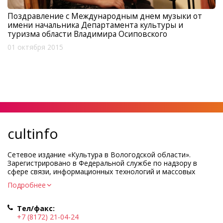
Поздравление с Международным днем музыки от
имени начальника Департамента культуры и
туризма области Владимира Осиповского
01 октября 2015
cultinfo
Сетевое издание «Культура в Вологодской области».
Зарегистрировано в Федеральной службе по надзору в
сфере связи, информационных технологий и массовых
коммуникаций.
Подробнее
Регистрационный номер и дата принятия решения о
регистрации: ЭЛ № ФС77-83275 от 19 мая 2022 г.
Тел/факс:
Учредитель КУ ВО «Информационно-аналитический центр
+7 (8172) 21-04-24
культуры»