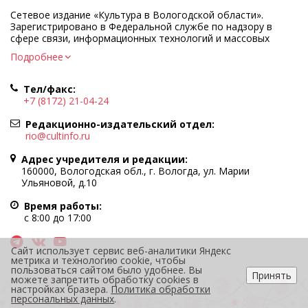
Сетевое издание «Культура в Вологодской области».
Зарегистрировано в Федеральной службе по надзору в
сфере связи, информационных технологий и массовых
коммуникаций.
Подробнее
Регистрационный номер и дата принятия решения о
регистрации: ЭЛ № ФС77-83275 от 19 мая 2022 г.
Тел/факс:
Учредитель КУ ВО «Информационно-аналитический центр
+7 (8172) 21-04-24
культуры»
Адрес учредителя и редакции: 160000, Вологодская обл., г.
Редакционно-издательский отдел:
Вологда, ул. Марии Ульяновой, д.10
rio@cultinfo.ru
Главный редактор — Легчанова Елена Григорьевна
Адрес учредителя и редакции:
Политика в отношении обработки персональных данных
160000, Вологодская обл., г. Вологда, ул. Марии
Ульяновой, д.10
При полном или частичном использовании информации
портала гиперссылка на cultinfo.ru обязательна.
Время работы:
Редакция не несет ответственности за достоверность
с 8:00 до 17:00
информации, содержащейся в рекламных объявлениях.
12+
Сайт использует сервис веб-аналитики Яндекс
метрика и технологию cookie, чтобы
пользоваться сайтом было удобнее. Вы
Принять
можете запретить обработку cookies в
настройках бразера.
Политика обработки
персональных данных
.