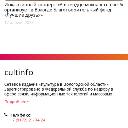
Инклюзивный концерт «А в сердце молодость поет!»
организует в Вологде Благотворительный фонд
«Лучшие друзья»
17 апреля 2023
cultinfo
Сетевое издание «Культура в Вологодской области».
Зарегистрировано в Федеральной службе по надзору в
сфере связи, информационных технологий и массовых
коммуникаций.
Подробнее
Регистрационный номер и дата принятия решения о
регистрации: ЭЛ № ФС77-83275 от 19 мая 2022 г.
Тел/факс:
Учредитель КУ ВО «Информационно-аналитический центр
+7 (8172) 21-04-24
культуры»
Адрес учредителя и редакции: 160000, Вологодская обл., г.