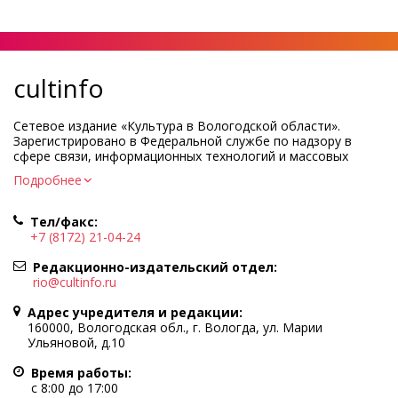
cultinfo
Сетевое издание «Культура в Вологодской области».
Зарегистрировано в Федеральной службе по надзору в
сфере связи, информационных технологий и массовых
коммуникаций.
Подробнее
Регистрационный номер и дата принятия решения о
регистрации: ЭЛ № ФС77-83275 от 19 мая 2022 г.
Тел/факс:
Учредитель КУ ВО «Информационно-аналитический центр
+7 (8172) 21-04-24
культуры»
Адрес учредителя и редакции: 160000, Вологодская обл., г.
Редакционно-издательский отдел:
Вологда, ул. Марии Ульяновой, д.10
rio@cultinfo.ru
Главный редактор — Легчанова Елена Григорьевна
Адрес учредителя и редакции:
Политика в отношении обработки персональных данных
160000, Вологодская обл., г. Вологда, ул. Марии
Ульяновой, д.10
При полном или частичном использовании информации
портала гиперссылка на cultinfo.ru обязательна.
Время работы:
Редакция не несет ответственности за достоверность
с 8:00 до 17:00
информации, содержащейся в рекламных объявлениях.