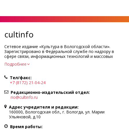
cultinfo
Сетевое издание «Культура в Вологодской области».
Зарегистрировано в Федеральной службе по надзору в
сфере связи, информационных технологий и массовых
коммуникаций.
Подробнее
Регистрационный номер и дата принятия решения о
регистрации: ЭЛ № ФС77-83275 от 19 мая 2022 г.
Тел/факс:
Учредитель КУ ВО «Информационно-аналитический центр
+7 (8172) 21-04-24
культуры»
Адрес учредителя и редакции: 160000, Вологодская обл., г.
Редакционно-издательский отдел:
Вологда, ул. Марии Ульяновой, д.10
rio@cultinfo.ru
Главный редактор — Легчанова Елена Григорьевна
Адрес учредителя и редакции:
Политика в отношении обработки персональных данных
160000, Вологодская обл., г. Вологда, ул. Марии
Ульяновой, д.10
При полном или частичном использовании информации
портала гиперссылка на cultinfo.ru обязательна.
Время работы: