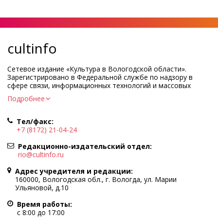
cultinfo
Сетевое издание «Культура в Вологодской области».
Зарегистрировано в Федеральной службе по надзору в
сфере связи, информационных технологий и массовых
коммуникаций.
Подробнее
Регистрационный номер и дата принятия решения о
регистрации: ЭЛ № ФС77-83275 от 19 мая 2022 г.
Тел/факс:
Учредитель КУ ВО «Информационно-аналитический центр
+7 (8172) 21-04-24
культуры»
Адрес учредителя и редакции: 160000, Вологодская обл., г.
Редакционно-издательский отдел:
Вологда, ул. Марии Ульяновой, д.10
rio@cultinfo.ru
Главный редактор — Легчанова Елена Григорьевна
Адрес учредителя и редакции:
Политика в отношении обработки персональных данных
160000, Вологодская обл., г. Вологда, ул. Марии
Ульяновой, д.10
При полном или частичном использовании информации
портала гиперссылка на cultinfo.ru обязательна.
Время работы:
Редакция не несет ответственности за достоверность
с 8:00 до 17:00
информации, содержащейся в рекламных объявлениях.