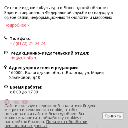
Сетевое издание «Культура в Вологодской области».
Зарегистрировано в Федеральной службе по надзору в
сфере связи, информационных технологий и массовых
коммуникаций.
Подробнее
Регистрационный номер и дата принятия решения о
регистрации: ЭЛ № ФС77-83275 от 19 мая 2022 г.
Тел/факс:
Учредитель КУ ВО «Информационно-аналитический центр
+7 (8172) 21-04-24
культуры»
Адрес учредителя и редакции: 160000, Вологодская обл., г.
Редакционно-издательский отдел:
Вологда, ул. Марии Ульяновой, д.10
rio@cultinfo.ru
Главный редактор — Легчанова Елена Григорьевна
Адрес учредителя и редакции:
Политика в отношении обработки персональных данных
160000, Вологодская обл., г. Вологда, ул. Марии
Ульяновой, д.10
При полном или частичном использовании информации
портала гиперссылка на cultinfo.ru обязательна.
Время работы:
Редакция не несет ответственности за достоверность
с 8:00 до 17:00
информации, содержащейся в рекламных объявлениях.
12+
Сайт использует сервис веб-аналитики Яндекс
метрика и технологию cookie, чтобы
пользоваться сайтом было удобнее. Вы
Принять
можете запретить обработку cookies в
настройках бразера.
Политика обработки
персональных данных
.