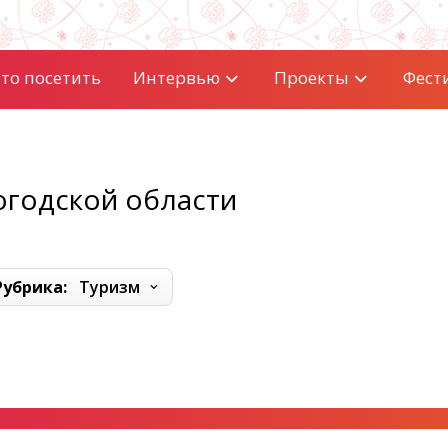
то посетить
Интервью
Проекты
Фест
огодской области
Рубрика:
Туризм