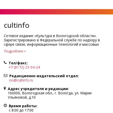
cultinfo
Сетевое издание «Культура в Вологодской области».
Зарегистрировано в Федеральной службе по надзору в
сфере связи, информационных технологий и массовых
коммуникаций.
Подробнее
Регистрационный номер и дата принятия решения о
регистрации: ЭЛ № ФС77-83275 от 19 мая 2022 г.
Тел/факс:
Учредитель КУ ВО «Информационно-аналитический центр
+7 (8172) 21-04-24
культуры»
Адрес учредителя и редакции: 160000, Вологодская обл., г.
Редакционно-издательский отдел:
Вологда, ул. Марии Ульяновой, д.10
rio@cultinfo.ru
Главный редактор — Легчанова Елена Григорьевна
Адрес учредителя и редакции:
Политика в отношении обработки персональных данных
160000, Вологодская обл., г. Вологда, ул. Марии
Ульяновой, д.10
При полном или частичном использовании информации
портала гиперссылка на cultinfo.ru обязательна.
Время работы:
Редакция не несет ответственности за достоверность
с 8:00 до 17:00
информации, содержащейся в рекламных объявлениях.